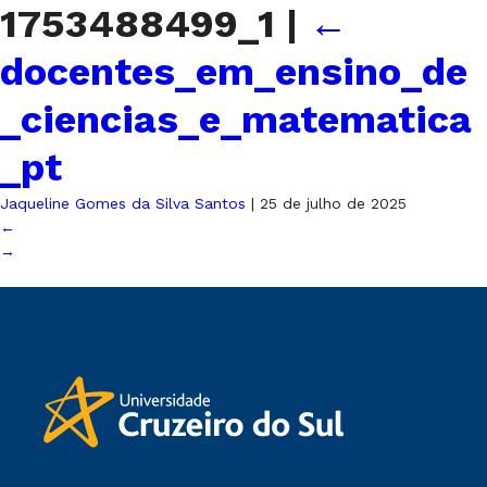
1753488499_1
|
←
docentes_em_ensino_de
_ciencias_e_matematica
_pt
Jaqueline Gomes da Silva Santos
|
25 de julho de 2025
←
→