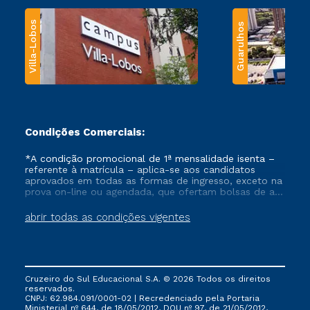
Villa-Lobos
Guarulhos
Condições Comerciais:
*A condição promocional de 1ª mensalidade isenta –
referente à matrícula – aplica-se aos candidatos
aprovados em todas as formas de ingresso, exceto na
prova on-line ou agendada, que ofertam bolsas de até
50% de desconto, ambos ingressantes no semestre
vigente, que ainda não tenham efetivado e/ou não
abrir todas as condições vigentes
tenham cancelado ou trancado sua matrícula em uma
das Instituições da Cruzeiro do Sul Educacional, no
período de um ano. Tais condições não se aplicam
aos cursos de Medicina, e também para matriculados
via FIES, Prouni e outros programas governamentais, e
Cruzeiro do Sul Educacional S.A. © 2026 Todos os direitos
não se acumula com nenhuma outra campanha
reservados.
ofertada pela Instituição.
CNPJ: 62.984.091/0001-02 | Recredenciado pela Portaria
Ministerial nº 644, de 18/05/2012, DOU nº 97, de 21/05/2012,