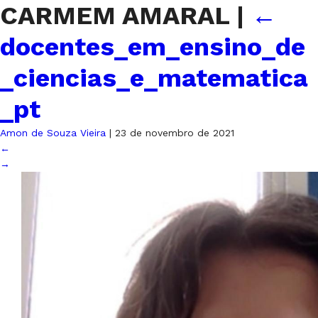
CARMEM AMARAL
|
←
docentes_em_ensino_de
_ciencias_e_matematica
_pt
Amon de Souza Vieira
|
23 de novembro de 2021
←
→