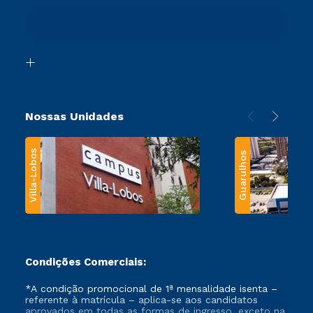
Ingresso via Enem
Canais de Atendimento
Retorne ao Curso
Acessibilidade
Segunda Graduação
Biblioteca
Transferência
Nossas Unidades
Villa-Lobos
Guarulhos
Condições Comerciais:
*A condição promocional de 1ª mensalidade isenta –
referente à matrícula – aplica-se aos candidatos
aprovados em todas as formas de ingresso, exceto na