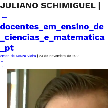
JULIANO SCHIMIGUEL
|
←
docentes_em_ensino_de
_ciencias_e_matematica
_pt
Amon de Souza Vieira
|
23 de novembro de 2021
←
→