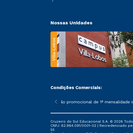
Nossas Unidades
Villa-Lobos
Condições Comerciais:
 poderão sofrer alterações nos períodos de rematrícula conforme
*A condição promocional de 1ª mensalidade isent
Cruzeiro do Sul Educacional S.A. © 2026 Todo
CNPJ: 62.984.091/0001-02 | Recredenciado pela 
55