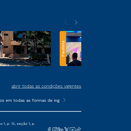
Paulista
abrir todas as condições vigentes
 em todas as formas de ingresso, exceto na prova on-line ou age
**Semipresencial e EAD são formato
1, p. 13, seção 1, p.