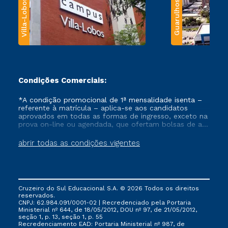
Villa-Lobos
Guarulhos
Condições Comerciais:
*A condição promocional de 1ª mensalidade isenta –
referente à matrícula – aplica-se aos candidatos
aprovados em todas as formas de ingresso, exceto na
prova on-line ou agendada, que ofertam bolsas de até
50% de desconto, ambos ingressantes no semestre
vigente, que ainda não tenham efetivado e/ou não
abrir todas as condições vigentes
tenham cancelado ou trancado sua matrícula em uma
das Instituições da Cruzeiro do Sul Educacional, no
período de um ano. Tais condições não se aplicam
aos cursos de Medicina, e também para matriculados
via FIES, Prouni e outros programas governamentais, e
Cruzeiro do Sul Educacional S.A. © 2026 Todos os direitos
não se acumula com nenhuma outra campanha
reservados.
ofertada pela Instituição.
CNPJ: 62.984.091/0001-02 | Recredenciado pela Portaria
Ministerial nº 644, de 18/05/2012, DOU nº 97, de 21/05/2012,
seção 1, p. 13, seção 1, p. 55
Recredenciamento EAD: Portaria Ministerial nº 987, de