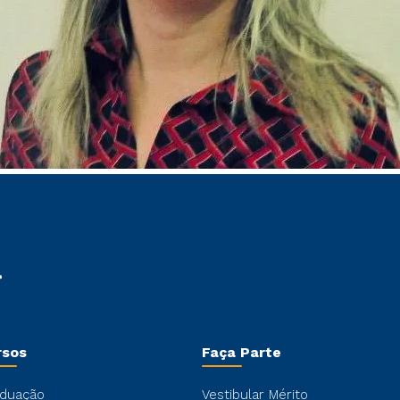
rsos
Faça Parte
duação
Vestibular Mérito