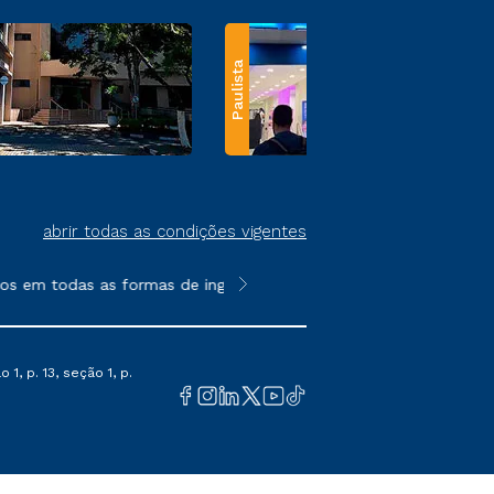
Paulista
abrir todas as condições vigentes
 em todas as formas de ingresso, exceto na prova on-line ou ag
**Semipresencial e EAD são formato
1, p. 13, seção 1, p.