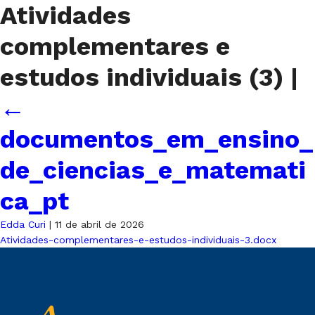
Atividades
complementares e
estudos individuais (3)
|
←
documentos_em_ensino_
de_ciencias_e_matemati
ca_pt
Edda Curi
|
11 de abril de 2026
Atividades-complementares-e-estudos-individuais-3.docx