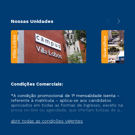
Nossas Unidades
Villa-Lobos
Guarulhos
Condições Comerciais:
*A condição promocional de 1ª mensalidade isenta –
referente à matrícula – aplica-se aos candidatos
aprovados em todas as formas de ingresso, exceto na
prova on-line ou agendada, que ofertam bolsas de até
50% de desconto, ambos ingressantes no semestre
vigente, que ainda não tenham efetivado e/ou não
abrir todas as condições vigentes
tenham cancelado ou trancado sua matrícula em uma
das Instituições da Cruzeiro do Sul Educacional, no
período de um ano. Tais condições não se aplicam