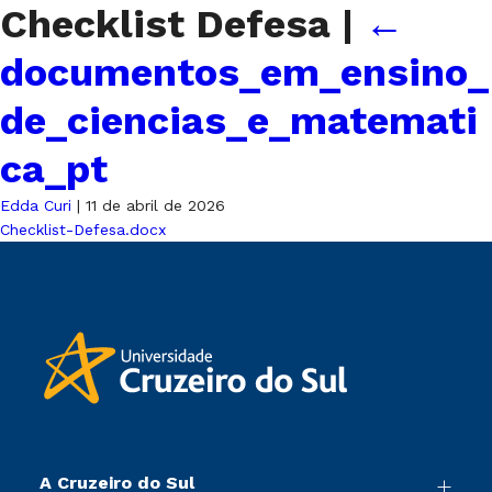
Checklist Defesa
|
←
documentos_em_ensino_
de_ciencias_e_matemati
ca_pt
Edda Curi
|
11 de abril de 2026
Checklist-Defesa.docx
A Cruzeiro do Sul