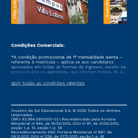
Villa-Lobos
Guarulhos
Condições Comerciais:
*A condição promocional de 1ª mensalidade isenta –
referente à matrícula – aplica-se aos candidatos
aprovados em todas as formas de ingresso, exceto na
prova on-line ou agendada, que ofertam bolsas de até
50% de desconto, ambos ingressantes no semestre
vigente, que ainda não tenham efetivado e/ou não
abrir todas as condições vigentes
tenham cancelado ou trancado sua matrícula em uma
das Instituições da Cruzeiro do Sul Educacional, no
período de um ano. Tais condições não se aplicam
aos cursos de Medicina, e também para matriculados
via FIES, Prouni e outros programas governamentais, e
Cruzeiro do Sul Educacional S.A. © 2026 Todos os direitos
não se acumula com nenhuma outra campanha
reservados.
ofertada pela Instituição.
CNPJ: 62.984.091/0001-02 | Recredenciado pela Portaria
Ministerial nº 644, de 18/05/2012, DOU nº 97, de 21/05/2012,
seção 1, p. 13, seção 1, p. 55
Recredenciamento EAD: Portaria Ministerial nº 987, de
06.12.2021, DOU nº 229, de 07.12.2021, seção 1, p. 45