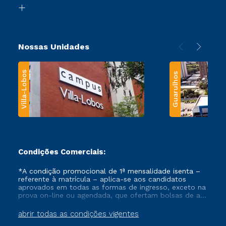
Biblioteca
Transferência
Nossas Unidades
Villa-Lobos
Guarulhos
Condições Comerciais:
*A condição promocional de 1ª mensalidade isenta –
referente à matrícula – aplica-se aos candidatos
aprovados em todas as formas de ingresso, exceto na
prova on-line ou agendada, que ofertam bolsas de até
50% de desconto, ambos ingressantes no semestre
vigente, que ainda não tenham efetivado e/ou não
abrir todas as condições vigentes
tenham cancelado ou trancado sua matrícula em uma