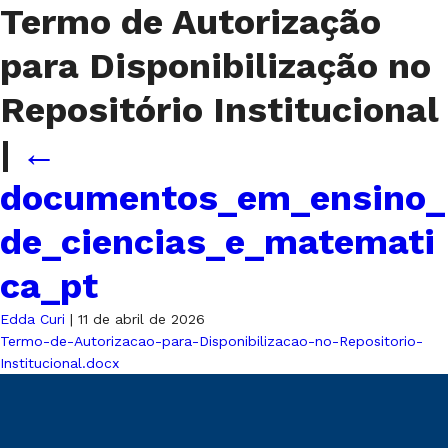
Termo de Autorização
para Disponibilização no
Repositório Institucional
|
←
documentos_em_ensino_
de_ciencias_e_matemati
ca_pt
Edda Curi
|
11 de abril de 2026
Termo-de-Autorizacao-para-Disponibilizacao-no-Repositorio-
Institucional.docx