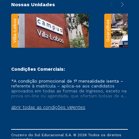
Nossas Unidades
Villa-Lobos
Guarulhos
Condições Comerciais:
*A condição promocional de 1ª mensalidade isenta –
referente à matrícula – aplica-se aos candidatos
aprovados em todas as formas de ingresso, exceto na
prova on-line ou agendada, que ofertam bolsas de até
50% de desconto, ambos ingressantes no semestre
vigente, que ainda não tenham efetivado e/ou não
abrir todas as condições vigentes
tenham cancelado ou trancado sua matrícula em uma
das Instituições da Cruzeiro do Sul Educacional, no
período de um ano. Tais condições não se aplicam
aos cursos de Medicina, e também para matriculados
via FIES, Prouni e outros programas governamentais, e
Cruzeiro do Sul Educacional S.A. © 2026 Todos os direitos
não se acumula com nenhuma outra campanha