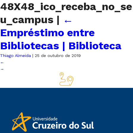
48X48_ico_receba_no_se
u_campus
|
←
Empréstimo entre
Bibliotecas | Biblioteca
Thiago Almeida
|
25 de outubro de 2019
←
→