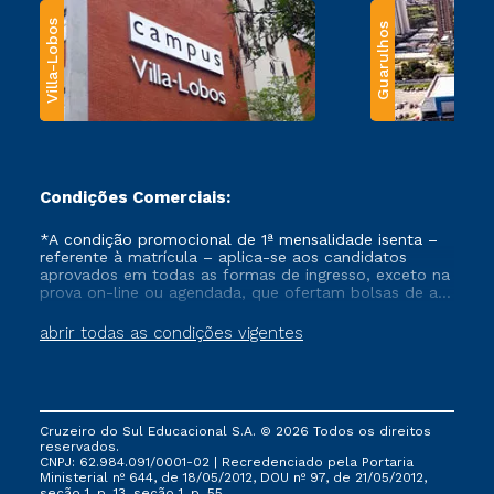
Villa-Lobos
Guarulhos
Condições Comerciais:
*A condição promocional de 1ª mensalidade isenta –
referente à matrícula – aplica-se aos candidatos
aprovados em todas as formas de ingresso, exceto na
prova on-line ou agendada, que ofertam bolsas de até
50% de desconto, ambos ingressantes no semestre
vigente, que ainda não tenham efetivado e/ou não
abrir todas as condições vigentes
tenham cancelado ou trancado sua matrícula em uma
das Instituições da Cruzeiro do Sul Educacional, no
período de um ano. Tais condições não se aplicam
aos cursos de Medicina, e também para matriculados
via FIES, Prouni e outros programas governamentais, e
Cruzeiro do Sul Educacional S.A. © 2026 Todos os direitos
não se acumula com nenhuma outra campanha
reservados.
ofertada pela Instituição.
CNPJ: 62.984.091/0001-02 | Recredenciado pela Portaria
Ministerial nº 644, de 18/05/2012, DOU nº 97, de 21/05/2012,
seção 1, p. 13, seção 1, p. 55