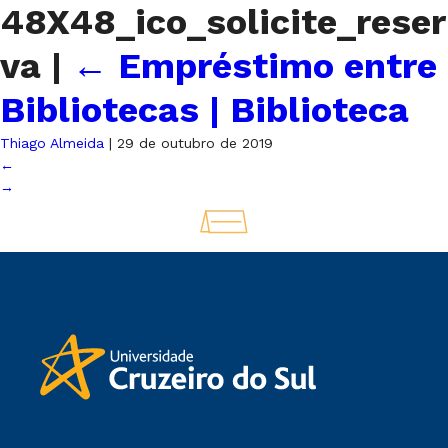
48X48_ico_solicite_reser
va
|
←
Empréstimo entre
Bibliotecas | Biblioteca
Thiago Almeida
|
29 de outubro de 2019
←
→