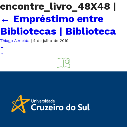
encontre_livro_48X48
|
←
Empréstimo entre
Bibliotecas | Biblioteca
Thiago Almeida
|
4 de julho de 2019
←
→