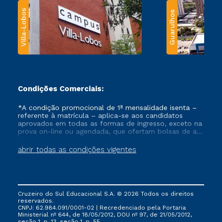
Villa-Lobos
Guarulhos
Condições Comerciais:
*A condição promocional de 1ª mensalidade isenta –
referente à matrícula – aplica-se aos candidatos
aprovados em todas as formas de ingresso, exceto na
prova on-line ou agendada, que ofertam bolsas de até
50% de desconto, ambos ingressantes no semestre
vigente, que ainda não tenham efetivado e/ou não
abrir todas as condições vigentes
tenham cancelado ou trancado sua matrícula em uma
das Instituições da Cruzeiro do Sul Educacional, no
período de um ano. Tais condições não se aplicam
aos cursos de Medicina, e também para matriculados
via FIES, Prouni e outros programas governamentais, e
Cruzeiro do Sul Educacional S.A. © 2026 Todos os direitos
não se acumula com nenhuma outra campanha
reservados.
ofertada pela Instituição.
CNPJ: 62.984.091/0001-02 | Recredenciado pela Portaria
Ministerial nº 644, de 18/05/2012, DOU nº 97, de 21/05/2012,
seção 1, p. 13, seção 1, p. 55