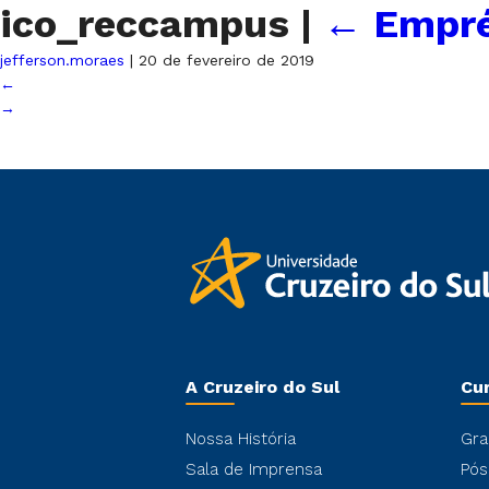
ico_reccampus
|
←
Empré
jefferson.moraes
|
20 de fevereiro de 2019
←
→
A Cruzeiro do Sul
Cu
Nossa História
Gra
Sala de Imprensa
Pós