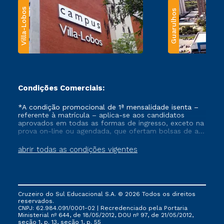
Villa-Lobos
Guarulhos
Condições Comerciais:
*A condição promocional de 1ª mensalidade isenta –
referente à matrícula – aplica-se aos candidatos
aprovados em todas as formas de ingresso, exceto na
prova on-line ou agendada, que ofertam bolsas de até
50% de desconto, ambos ingressantes no semestre
vigente, que ainda não tenham efetivado e/ou não
abrir todas as condições vigentes
tenham cancelado ou trancado sua matrícula em uma
das Instituições da Cruzeiro do Sul Educacional, no
período de um ano. Tais condições não se aplicam
aos cursos de Medicina, e também para matriculados
via FIES, Prouni e outros programas governamentais, e
Cruzeiro do Sul Educacional S.A. © 2026 Todos os direitos
não se acumula com nenhuma outra campanha
reservados.
ofertada pela Instituição.
CNPJ: 62.984.091/0001-02 | Recredenciado pela Portaria
Ministerial nº 644, de 18/05/2012, DOU nº 97, de 21/05/2012,
seção 1, p. 13, seção 1, p. 55