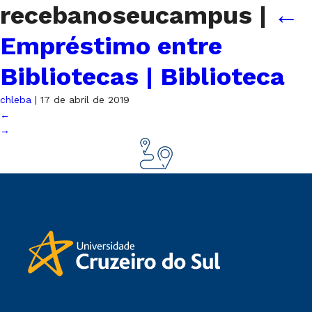
recebanoseucampus
|
←
Empréstimo entre
Bibliotecas | Biblioteca
chleba
|
17 de abril de 2019
←
→