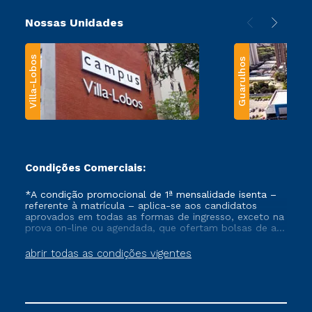
Nossas Unidades
Villa-Lobos
Guarulhos
Condições Comerciais:
*A condição promocional de 1ª mensalidade isenta –
referente à matrícula – aplica-se aos candidatos
aprovados em todas as formas de ingresso, exceto na
prova on-line ou agendada, que ofertam bolsas de até
50% de desconto, ambos ingressantes no semestre
vigente, que ainda não tenham efetivado e/ou não
abrir todas as condições vigentes
tenham cancelado ou trancado sua matrícula em uma
das Instituições da Cruzeiro do Sul Educacional, no
período de um ano. Tais condições não se aplicam
aos cursos de Medicina, e também para matriculados
via FIES, Prouni e outros programas governamentais, e