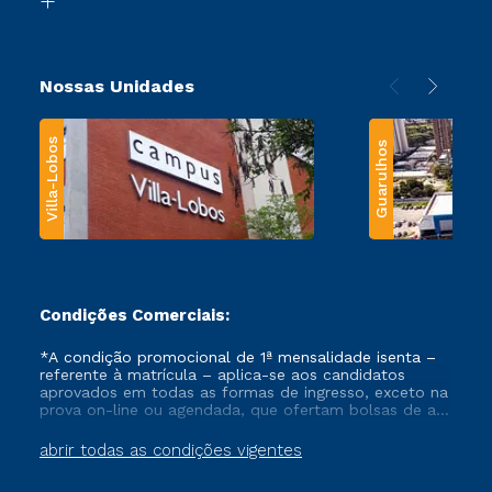
Nossas Unidades
Villa-Lobos
Guarulhos
Condições Comerciais:
*A condição promocional de 1ª mensalidade isenta –
referente à matrícula – aplica-se aos candidatos
aprovados em todas as formas de ingresso, exceto na
prova on-line ou agendada, que ofertam bolsas de até
50% de desconto, ambos ingressantes no semestre
vigente, que ainda não tenham efetivado e/ou não
abrir todas as condições vigentes
tenham cancelado ou trancado sua matrícula em uma
das Instituições da Cruzeiro do Sul Educacional, no