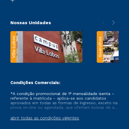
Nossas Unidades
Villa-Lobos
Guarulhos
Condições Comerciais:
*A condição promocional de 1ª mensalidade isenta –
referente à matrícula – aplica-se aos candidatos
aprovados em todas as formas de ingresso, exceto na
prova on-line ou agendada, que ofertam bolsas de até
50% de desconto, ambos ingressantes no semestre
vigente, que ainda não tenham efetivado e/ou não
abrir todas as condições vigentes
tenham cancelado ou trancado sua matrícula em uma
das Instituições da Cruzeiro do Sul Educacional, no