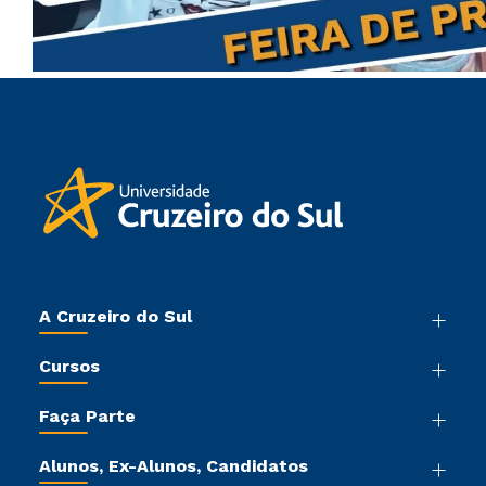
A Cruzeiro do Sul
Nossa História
Cursos
Sala de Imprensa
Graduação
Trabalhe Conosco
Faça Parte
Pós-graduação
Sou Colaborador
Vestibular Mérito
Cursos de Medicina
Tour Virtual
Alunos, Ex-Alunos, Candidatos
Vestibular Múltipla Escolha
Cursos Livres