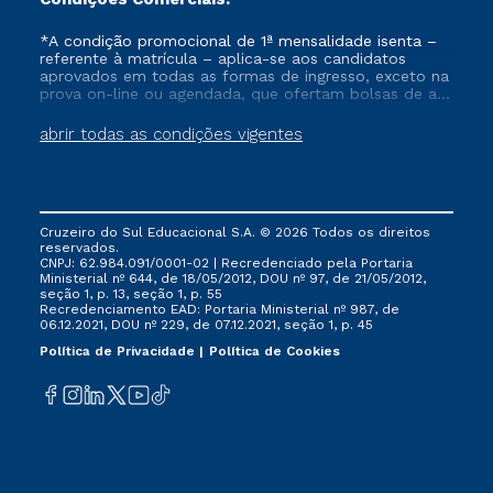
*A condição promocional de 1ª mensalidade isenta –
referente à matrícula – aplica-se aos candidatos
aprovados em todas as formas de ingresso, exceto na
prova on-line ou agendada, que ofertam bolsas de até
50% de desconto, ambos ingressantes no semestre
vigente, que ainda não tenham efetivado e/ou não
abrir todas as condições vigentes
tenham cancelado ou trancado sua matrícula em uma
das Instituições da Cruzeiro do Sul Educacional, no
período de um ano. Tais condições não se aplicam
aos cursos de Medicina, e também para matriculados
via FIES, Prouni e outros programas governamentais, e
Cruzeiro do Sul Educacional S.A. © 2026 Todos os direitos
não se acumula com nenhuma outra campanha
reservados.
ofertada pela Instituição.
CNPJ: 62.984.091/0001-02 | Recredenciado pela Portaria
Ministerial nº 644, de 18/05/2012, DOU nº 97, de 21/05/2012,
seção 1, p. 13, seção 1, p. 55
Recredenciamento EAD: Portaria Ministerial nº 987, de
06.12.2021, DOU nº 229, de 07.12.2021, seção 1, p. 45
Política de Privacidade
Política de Cookies