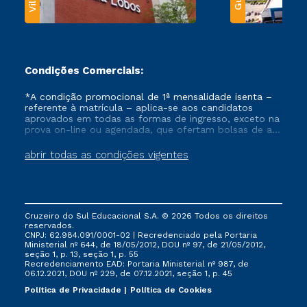
Condições Comerciais:
*A condição promocional de 1ª mensalidade isenta –
referente à matrícula – aplica-se aos candidatos
aprovados em todas as formas de ingresso, exceto na
prova on-line ou agendada, que ofertam bolsas de até
50% de desconto, ambos ingressantes no semestre
vigente, que ainda não tenham efetivado e/ou não
abrir todas as condições vigentes
tenham cancelado ou trancado sua matrícula em uma
das Instituições da Cruzeiro do Sul Educacional, no
período de um ano. Tais condições não se aplicam
aos cursos de Medicina, e também para matriculados
via FIES, Prouni e outros programas governamentais, e
Cruzeiro do Sul Educacional S.A. © 2026 Todos os direitos
não se acumula com nenhuma outra campanha
reservados.
ofertada pela Instituição.
CNPJ: 62.984.091/0001-02 | Recredenciado pela Portaria
Ministerial nº 644, de 18/05/2012, DOU nº 97, de 21/05/2012,
seção 1, p. 13, seção 1, p. 55
Recredenciamento EAD: Portaria Ministerial nº 987, de
06.12.2021, DOU nº 229, de 07.12.2021, seção 1, p. 45
Política de Privacidade
Política de Cookies