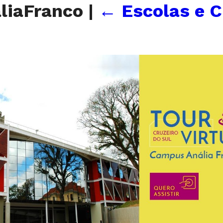
aliaFranco
|
←
Escolas e 