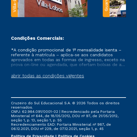
Villa-Lobos
Guarulhos
Condições Comerciais:
*A condição promocional de 1ª mensalidade isenta –
referente à matrícula – aplica-se aos candidatos
aprovados em todas as formas de ingresso, exceto na
prova on-line ou agendada, que ofertam bolsas de até
50% de desconto, ambos ingressantes no semestre
vigente, que ainda não tenham efetivado e/ou não
abrir todas as condições vigentes
tenham cancelado ou trancado sua matrícula em uma
das Instituições da Cruzeiro do Sul Educacional, no
período de um ano. Tais condições não se aplicam
aos cursos de Medicina, e também para matriculados
via FIES, Prouni e outros programas governamentais, e
Cruzeiro do Sul Educacional S.A. © 2026 Todos os direitos
não se acumula com nenhuma outra campanha
reservados.
ofertada pela Instituição.
CNPJ: 62.984.091/0001-02 | Recredenciado pela Portaria
Ministerial nº 644, de 18/05/2012, DOU nº 97, de 21/05/2012,
seção 1, p. 13, seção 1, p. 55
Recredenciamento EAD: Portaria Ministerial nº 987, de
06.12.2021, DOU nº 229, de 07.12.2021, seção 1, p. 45
Política de Privacidade
Política de Cookies