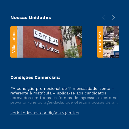
Nossas Unidades
Villa-Lobos
Guarulhos
Condições Comerciais:
*A condição promocional de 1ª mensalidade isenta –
referente à matrícula – aplica-se aos candidatos
aprovados em todas as formas de ingresso, exceto na
prova on-line ou agendada, que ofertam bolsas de até
50% de desconto, ambos ingressantes no semestre
vigente, que ainda não tenham efetivado e/ou não
abrir todas as condições vigentes
tenham cancelado ou trancado sua matrícula em uma
das Instituições da Cruzeiro do Sul Educacional, no
período de um ano. Tais condições não se aplicam