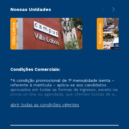
Nossas Unidades
Villa-Lobos
Guarulhos
Condições Comerciais:
*A condição promocional de 1ª mensalidade isenta –
referente à matrícula – aplica-se aos candidatos
aprovados em todas as formas de ingresso, exceto na
prova on-line ou agendada, que ofertam bolsas de até
50% de desconto, ambos ingressantes no semestre
vigente, que ainda não tenham efetivado e/ou não
abrir todas as condições vigentes
tenham cancelado ou trancado sua matrícula em uma
das Instituições da Cruzeiro do Sul Educacional, no
período de um ano. Tais condições não se aplicam
aos cursos de Medicina, e também para matriculados
via FIES, Prouni e outros programas governamentais, e