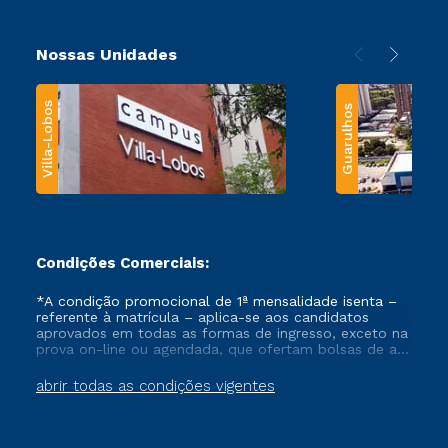
Nossas Unidades
Villa-Lobos
Guarulhos
Condições Comerciais:
*A condição promocional de 1ª mensalidade isenta –
referente à matrícula – aplica-se aos candidatos
aprovados em todas as formas de ingresso, exceto na
prova on-line ou agendada, que ofertam bolsas de até
50% de desconto, ambos ingressantes no semestre
vigente, que ainda não tenham efetivado e/ou não
abrir todas as condições vigentes
tenham cancelado ou trancado sua matrícula em uma
das Instituições da Cruzeiro do Sul Educacional, no
período de um ano. Tais condições não se aplicam
aos cursos de Medicina, e também para matriculados