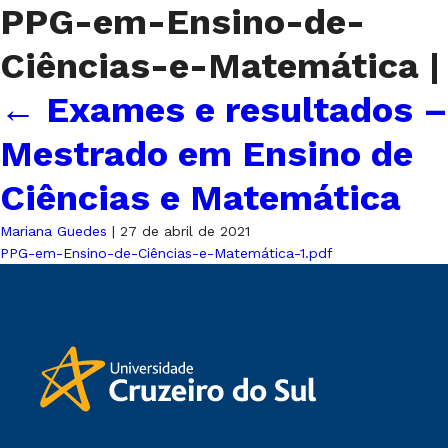
PPG-em-Ensino-de-
Ciências-e-Matemática
|
←
Exames e resultados –
Mestrado em Ensino de
Ciências e Matemática
Mariana Guedes
|
27 de abril de 2021
PPG-em-Ensino-de-Ciências-e-Matemática-1.pdf