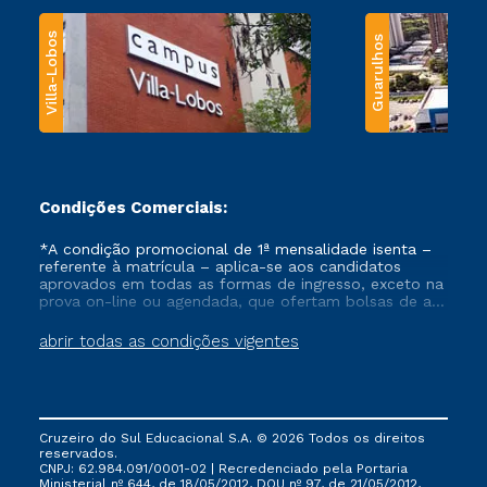
Villa-Lobos
Guarulhos
Condições Comerciais:
*A condição promocional de 1ª mensalidade isenta –
referente à matrícula – aplica-se aos candidatos
aprovados em todas as formas de ingresso, exceto na
prova on-line ou agendada, que ofertam bolsas de até
50% de desconto, ambos ingressantes no semestre
vigente, que ainda não tenham efetivado e/ou não
abrir todas as condições vigentes
tenham cancelado ou trancado sua matrícula em uma
das Instituições da Cruzeiro do Sul Educacional, no
período de um ano. Tais condições não se aplicam
aos cursos de Medicina, e também para matriculados
via FIES, Prouni e outros programas governamentais, e
Cruzeiro do Sul Educacional S.A. © 2026 Todos os direitos
não se acumula com nenhuma outra campanha
reservados.
ofertada pela Instituição.
CNPJ: 62.984.091/0001-02 | Recredenciado pela Portaria
Ministerial nº 644, de 18/05/2012, DOU nº 97, de 21/05/2012,