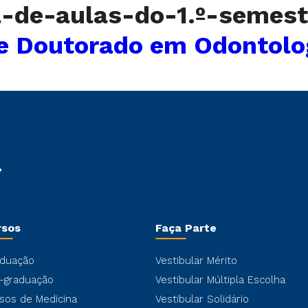
-de-aulas-do-1.º-semes
 e Doutorado em Odontolo
rsos
Faça Parte
duação
Vestibular Mérito
-graduação
Vestibular Múltipla Escolha
sos de Medicina
Vestibular Solidário