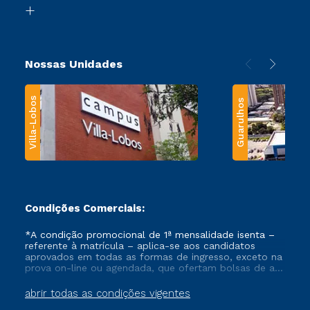
Biblioteca
Transferência
Nossas Unidades
Villa-Lobos
Guarulhos
Condições Comerciais:
*A condição promocional de 1ª mensalidade isenta –
referente à matrícula – aplica-se aos candidatos
aprovados em todas as formas de ingresso, exceto na
prova on-line ou agendada, que ofertam bolsas de até
50% de desconto, ambos ingressantes no semestre
vigente, que ainda não tenham efetivado e/ou não
abrir todas as condições vigentes
tenham cancelado ou trancado sua matrícula em uma