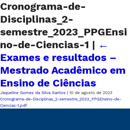
Cronograma-de-
Disciplinas_2-
semestre_2023_PPGEnsi
no-de-Ciencias-1
|
←
Exames e resultados –
Mestrado Acadêmico em
Ensino de Ciências
Jaqueline Gomes da Silva Santos
|
10 de agosto de 2023
Cronograma-de-Disciplinas_2-semestre_2023_PPGEnsino-de-
Ciencias-1.pdf