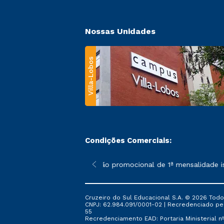
Nossas Unidades
Villa-Lobos
Condições Comerciais:
 poderão sofrer alterações nos períodos de rematrícula conforme
*A condição promocional de 1ª mensalidade ise
Cruzeiro do Sul Educacional S.A. © 2026 Todo
CNPJ: 62.984.091/0001-02 | Recredenciado pela 
55
Recredenciamento EAD: Portaria Ministerial nº 