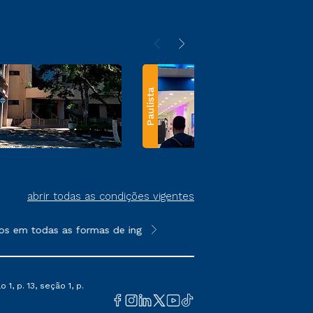
Paulista
abrir todas as condições vigentes
s em todas as formas de ingresso, exceto na prova on-line ou a
**Semipresencial e EAD são formato
1, p. 13, seção 1, p.