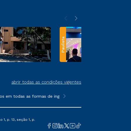
Paulista
abrir todas as condições vigentes
s em todas as formas de ingresso, exceto na prova on-line ou a
**Semipresencial e EAD são formato
1, p. 13, seção 1, p.