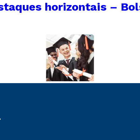
staques horizontais – Bo