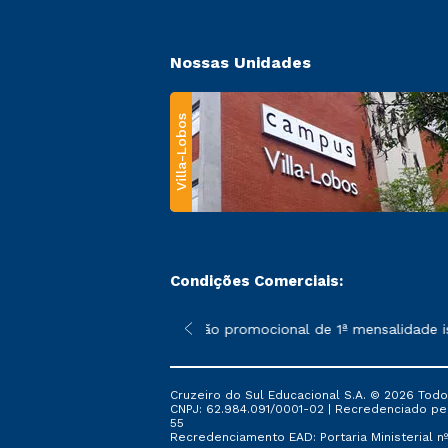
Nossas Unidades
Villa-Lobos
Condições Comerciais:
 poderão sofrer alterações nos períodos de rematrícula conforme
*A condição promocional de 1ª mensalidade ise
Cruzeiro do Sul Educacional S.A. © 2026 Todo
CNPJ: 62.984.091/0001-02 | Recredenciado pela 
55
Recredenciamento EAD: Portaria Ministerial nº 