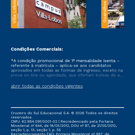
Villa-Lobos
Guarulhos
Condições Comerciais:
*A condição promocional de 1ª mensalidade isenta –
referente à matrícula – aplica-se aos candidatos
aprovados em todas as formas de ingresso, exceto na
prova on-line ou agendada, que ofertam bolsas de até
50% de desconto, ambos ingressantes no semestre
vigente, que ainda não tenham efetivado e/ou não
abrir todas as condições vigentes
tenham cancelado ou trancado sua matrícula em uma
das Instituições da Cruzeiro do Sul Educacional, no
período de um ano. Tais condições não se aplicam
aos cursos de Medicina, e também para matriculados
via FIES, Prouni e outros programas governamentais, e
Cruzeiro do Sul Educacional S.A. © 2026 Todos os direitos
não se acumula com nenhuma outra campanha
reservados.
ofertada pela Instituição.
CNPJ: 62.984.091/0001-02 | Recredenciado pela Portaria
Ministerial nº 644, de 18/05/2012, DOU nº 97, de 21/05/2012,
seção 1, p. 13, seção 1, p. 55
Recredenciamento EAD: Portaria Ministerial nº 987, de