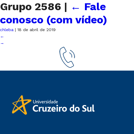
Grupo 2586
|
←
Fale
conosco (com vídeo)
chleba
|
18 de abril de 2019
←
→