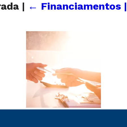
rada
|
←
Financiamentos |