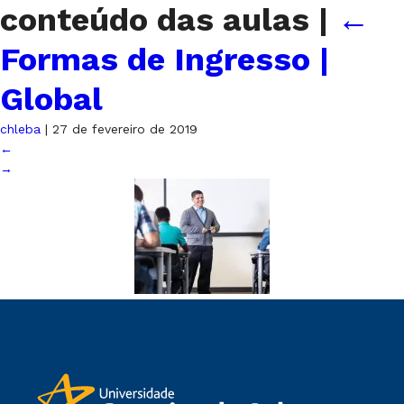
conteúdo das aulas
|
←
Formas de Ingresso |
Global
chleba
|
27 de fevereiro de 2019
←
→