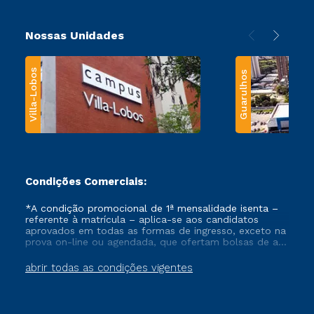
Nossas Unidades
Villa-Lobos
Guarulhos
Condições Comerciais:
*A condição promocional de 1ª mensalidade isenta –
referente à matrícula – aplica-se aos candidatos
aprovados em todas as formas de ingresso, exceto na
prova on-line ou agendada, que ofertam bolsas de até
50% de desconto, ambos ingressantes no semestre
vigente, que ainda não tenham efetivado e/ou não
abrir todas as condições vigentes
tenham cancelado ou trancado sua matrícula em uma
das Instituições da Cruzeiro do Sul Educacional, no
período de um ano. Tais condições não se aplicam
aos cursos de Medicina, e também para matriculados