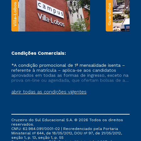
Villa-Lobos
Guarulhos
Condições Comerciais:
*A condição promocional de 1ª mensalidade isenta –
referente à matrícula – aplica-se aos candidatos
aprovados em todas as formas de ingresso, exceto na
prova on-line ou agendada, que ofertam bolsas de até
50% de desconto, ambos ingressantes no semestre
vigente, que ainda não tenham efetivado e/ou não
abrir todas as condições vigentes
tenham cancelado ou trancado sua matrícula em uma
das Instituições da Cruzeiro do Sul Educacional, no
período de um ano. Tais condições não se aplicam
aos cursos de Medicina, e também para matriculados
via FIES, Prouni e outros programas governamentais, e
Cruzeiro do Sul Educacional S.A. © 2026 Todos os direitos
não se acumula com nenhuma outra campanha
reservados.
ofertada pela Instituição.
CNPJ: 62.984.091/0001-02 | Recredenciado pela Portaria
Ministerial nº 644, de 18/05/2012, DOU nº 97, de 21/05/2012,
seção 1, p. 13, seção 1, p. 55