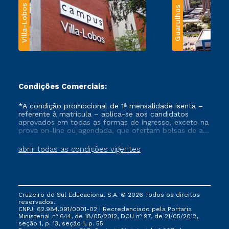
Villa-Lobos
Guarulhos
Condições Comerciais:
*A condição promocional de 1ª mensalidade isenta –
referente à matrícula – aplica-se aos candidatos
aprovados em todas as formas de ingresso, exceto na
prova on-line ou agendada, que ofertam bolsas de até
50% de desconto, ambos ingressantes no semestre
vigente, que ainda não tenham efetivado e/ou não
abrir todas as condições vigentes
tenham cancelado ou trancado sua matrícula em uma
das Instituições da Cruzeiro do Sul Educacional, no
período de um ano. Tais condições não se aplicam
aos cursos de Medicina, e também para matriculados
via FIES, Prouni e outros programas governamentais, e
Cruzeiro do Sul Educacional S.A. © 2026 Todos os direitos
não se acumula com nenhuma outra campanha
reservados.
ofertada pela Instituição.
CNPJ: 62.984.091/0001-02 | Recredenciado pela Portaria
Ministerial nº 644, de 18/05/2012, DOU nº 97, de 21/05/2012,
seção 1, p. 13, seção 1, p. 55