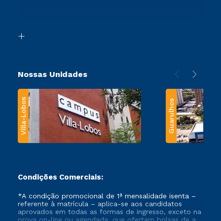
Canais de Atendimento
Retorne ao Curso
Acessibilidade
Segunda Graduação
Biblioteca
Transferência
Nossas Unidades
Villa-Lobos
Guarulhos
Condições Comerciais:
*A condição promocional de 1ª mensalidade isenta –
referente à matrícula – aplica-se aos candidatos
aprovados em todas as formas de ingresso, exceto na
prova on-line ou agendada, que ofertam bolsas de até