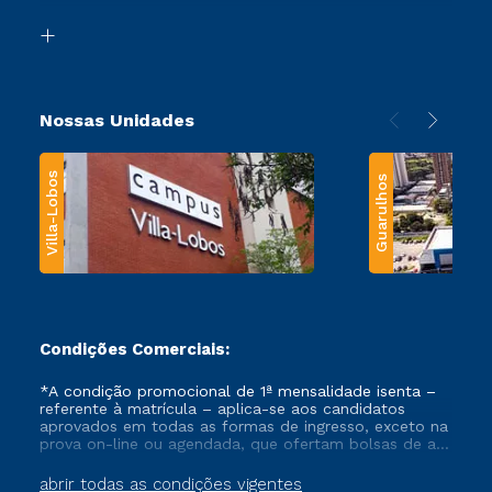
Segunda Graduação
Biblioteca
Transferência
Nossas Unidades
Villa-Lobos
Guarulhos
Condições Comerciais:
*A condição promocional de 1ª mensalidade isenta –
referente à matrícula – aplica-se aos candidatos
aprovados em todas as formas de ingresso, exceto na
prova on-line ou agendada, que ofertam bolsas de até
50% de desconto, ambos ingressantes no semestre
vigente, que ainda não tenham efetivado e/ou não
abrir todas as condições vigentes