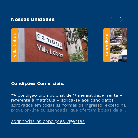
Nossas Unidades
Villa-Lobos
Guarulhos
Condições Comerciais:
*A condição promocional de 1ª mensalidade isenta –
referente à matrícula – aplica-se aos candidatos
aprovados em todas as formas de ingresso, exceto na
prova on-line ou agendada, que ofertam bolsas de até
50% de desconto, ambos ingressantes no semestre
vigente, que ainda não tenham efetivado e/ou não
abrir todas as condições vigentes
tenham cancelado ou trancado sua matrícula em uma
das Instituições da Cruzeiro do Sul Educacional, no
período de um ano. Tais condições não se aplicam