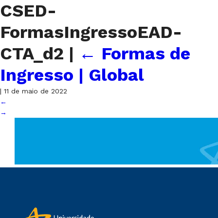
CSED-
FormasIngressoEAD-
CTA_d2
|
←
Formas de
Ingresso | Global
|
11 de maio de 2022
←
→