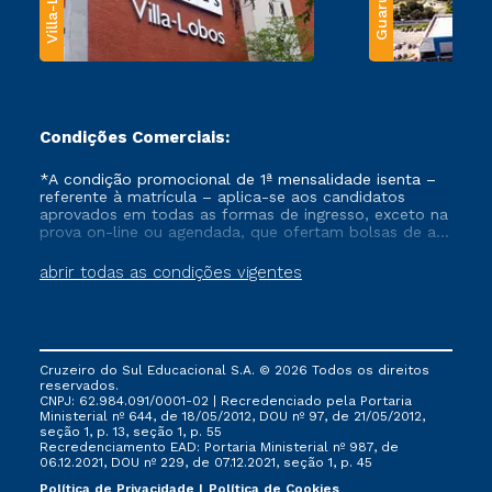
Villa-Lobos
Guarulhos
Condições Comerciais:
*A condição promocional de 1ª mensalidade isenta –
referente à matrícula – aplica-se aos candidatos
aprovados em todas as formas de ingresso, exceto na
prova on-line ou agendada, que ofertam bolsas de até
50% de desconto, ambos ingressantes no semestre
vigente, que ainda não tenham efetivado e/ou não
abrir todas as condições vigentes
tenham cancelado ou trancado sua matrícula em uma
das Instituições da Cruzeiro do Sul Educacional, no
período de um ano. Tais condições não se aplicam
aos cursos de Medicina, e também para matriculados
via FIES, Prouni e outros programas governamentais, e
Cruzeiro do Sul Educacional S.A. © 2026 Todos os direitos
não se acumula com nenhuma outra campanha
reservados.
ofertada pela Instituição.
CNPJ: 62.984.091/0001-02 | Recredenciado pela Portaria
Ministerial nº 644, de 18/05/2012, DOU nº 97, de 21/05/2012,
seção 1, p. 13, seção 1, p. 55
Recredenciamento EAD: Portaria Ministerial nº 987, de
06.12.2021, DOU nº 229, de 07.12.2021, seção 1, p. 45
Política de Privacidade
Política de Cookies