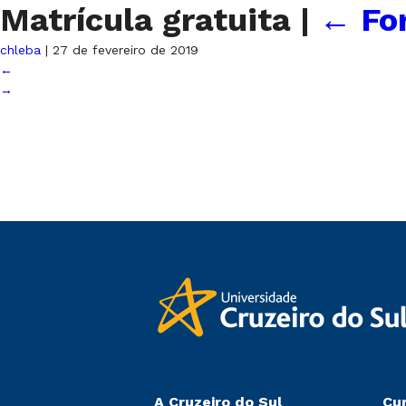
Matrícula gratuita
|
←
Fo
chleba
|
27 de fevereiro de 2019
←
→
A Cruzeiro do Sul
Cu