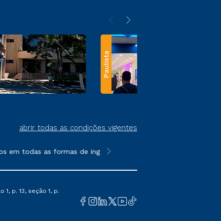
Paulista
abrir todas as condições vigentes
s em todas as formas de ingresso, exceto na prova on-line ou a
**Semipresencial e EAD são formato
1, p. 13, seção 1, p.