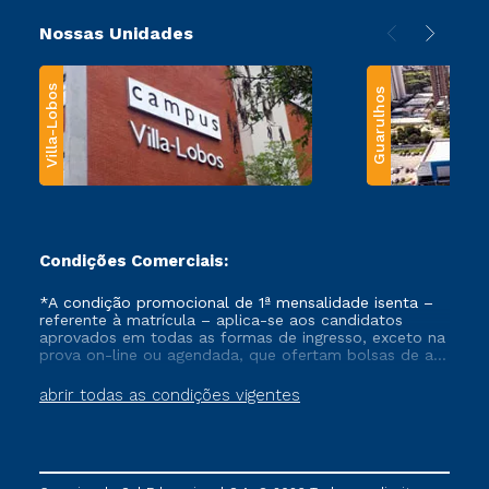
Nossas Unidades
Villa-Lobos
Guarulhos
Condições Comerciais:
*A condição promocional de 1ª mensalidade isenta –
referente à matrícula – aplica-se aos candidatos
aprovados em todas as formas de ingresso, exceto na
prova on-line ou agendada, que ofertam bolsas de até
50% de desconto, ambos ingressantes no semestre
vigente, que ainda não tenham efetivado e/ou não
abrir todas as condições vigentes
tenham cancelado ou trancado sua matrícula em uma
das Instituições da Cruzeiro do Sul Educacional, no
período de um ano. Tais condições não se aplicam
aos cursos de Medicina, e também para matriculados
via FIES, Prouni e outros programas governamentais, e