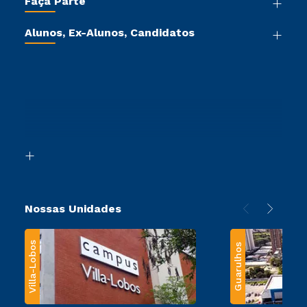
Faça Parte
Pós-graduação
Sou Colaborador
Vestibular Mérito
Cursos de Medicina
Tour Virtual
Alunos, Ex-Alunos, Candidatos
Vestibular Múltipla Escolha
Cursos Livres
Sou Aluno
Ética e Integridade
Vestibular Solidário
Cursos Técnicos
Sou Candidato
Proteção de dados
Vestibular Redação
Cursos Profissionalizantes
Sou Ex-Aluno
Ingresso via Enem
Canais de Atendimento
Retorne ao Curso
Acessibilidade
Segunda Graduação
Biblioteca
Transferência
Nossas Unidades
Villa-Lobos
Guarulhos