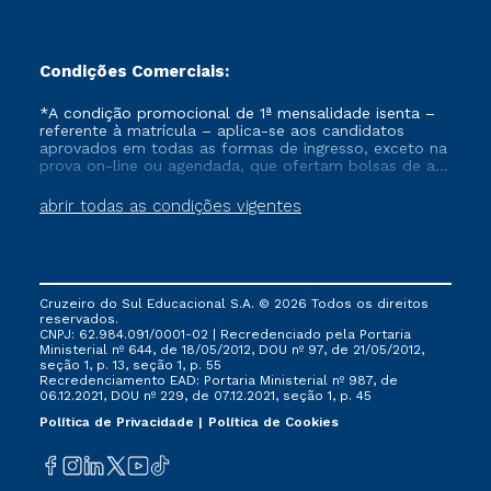
Condições Comerciais:
*A condição promocional de 1ª mensalidade isenta –
referente à matrícula – aplica-se aos candidatos
aprovados em todas as formas de ingresso, exceto na
prova on-line ou agendada, que ofertam bolsas de até
50% de desconto, ambos ingressantes no semestre
vigente, que ainda não tenham efetivado e/ou não
abrir todas as condições vigentes
tenham cancelado ou trancado sua matrícula em uma
das Instituições da Cruzeiro do Sul Educacional, no
período de um ano. Tais condições não se aplicam
aos cursos de Medicina, e também para matriculados
via FIES, Prouni e outros programas governamentais, e
Cruzeiro do Sul Educacional S.A. © 2026 Todos os direitos
não se acumula com nenhuma outra campanha
reservados.
ofertada pela Instituição.
CNPJ: 62.984.091/0001-02 | Recredenciado pela Portaria
Ministerial nº 644, de 18/05/2012, DOU nº 97, de 21/05/2012,
seção 1, p. 13, seção 1, p. 55
Recredenciamento EAD: Portaria Ministerial nº 987, de
06.12.2021, DOU nº 229, de 07.12.2021, seção 1, p. 45
Política de Privacidade
Política de Cookies