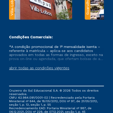
Villa-Lobos
Guarulhos
Condições Comerciais:
*A condição promocional de 1ª mensalidade isenta –
referente à matrícula – aplica-se aos candidatos
aprovados em todas as formas de ingresso, exceto na
prova on-line ou agendada, que ofertam bolsas de até
50% de desconto, ambos ingressantes no semestre
vigente, que ainda não tenham efetivado e/ou não
abrir todas as condições vigentes
tenham cancelado ou trancado sua matrícula em uma
das Instituições da Cruzeiro do Sul Educacional, no
período de um ano. Tais condições não se aplicam
aos cursos de Medicina, e também para matriculados
via FIES, Prouni e outros programas governamentais, e
Cruzeiro do Sul Educacional S.A. © 2026 Todos os direitos
não se acumula com nenhuma outra campanha
reservados.
ofertada pela Instituição.
CNPJ: 62.984.091/0001-02 | Recredenciado pela Portaria
Ministerial nº 644, de 18/05/2012, DOU nº 97, de 21/05/2012,
seção 1, p. 13, seção 1, p. 55
Recredenciamento EAD: Portaria Ministerial nº 987, de
06.12.2021, DOU nº 229, de 07.12.2021, seção 1, p. 45