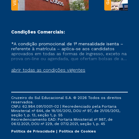
Condições Comerciais:
*A condição promocional de 1ª mensalidade isenta –
referente à matrícula – aplica-se aos candidatos
aprovados em todas as formas de ingresso, exceto na
prova on-line ou agendada, que ofertam bolsas de até
50% de desconto, ambos ingressantes no semestre
vigente, que ainda não tenham efetivado e/ou não
abrir todas as condições vigentes
tenham cancelado ou trancado sua matrícula em uma
das Instituições da Cruzeiro do Sul Educacional, no
período de um ano. Tais condições não se aplicam
aos cursos de Medicina, e também para matriculados
via FIES, Prouni e outros programas governamentais, e
Cruzeiro do Sul Educacional S.A. © 2026 Todos os direitos
não se acumula com nenhuma outra campanha
reservados.
ofertada pela Instituição.
CNPJ: 62.984.091/0001-02 | Recredenciado pela Portaria
Ministerial nº 644, de 18/05/2012, DOU nº 97, de 21/05/2012,
seção 1, p. 13, seção 1, p. 55
Recredenciamento EAD: Portaria Ministerial nº 987, de
06.12.2021, DOU nº 229, de 07.12.2021, seção 1, p. 45
Política de Privacidade
Política de Cookies