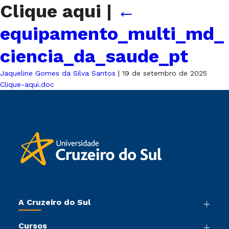
Clique aqui
|
←
equipamento_multi_md_
ciencia_da_saude_pt
Jaqueline Gomes da Silva Santos
|
19 de setembro de 2025
Clique-aqui.doc
A Cruzeiro do Sul
Nossa História
Cursos