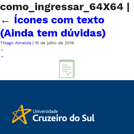
como_ingressar_64X64
|
←
Ícones com texto
(Ainda tem dúvidas)
Thiago Almeida
|
15 de julho de 2019
←
→