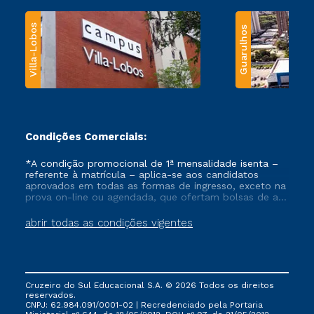
Villa-Lobos
Guarulhos
Condições Comerciais:
*A condição promocional de 1ª mensalidade isenta –
referente à matrícula – aplica-se aos candidatos
aprovados em todas as formas de ingresso, exceto na
prova on-line ou agendada, que ofertam bolsas de até
50% de desconto, ambos ingressantes no semestre
vigente, que ainda não tenham efetivado e/ou não
abrir todas as condições vigentes
tenham cancelado ou trancado sua matrícula em uma
das Instituições da Cruzeiro do Sul Educacional, no
período de um ano. Tais condições não se aplicam
aos cursos de Medicina, e também para matriculados
via FIES, Prouni e outros programas governamentais, e
Cruzeiro do Sul Educacional S.A. © 2026 Todos os direitos
não se acumula com nenhuma outra campanha
reservados.
ofertada pela Instituição.
CNPJ: 62.984.091/0001-02 | Recredenciado pela Portaria