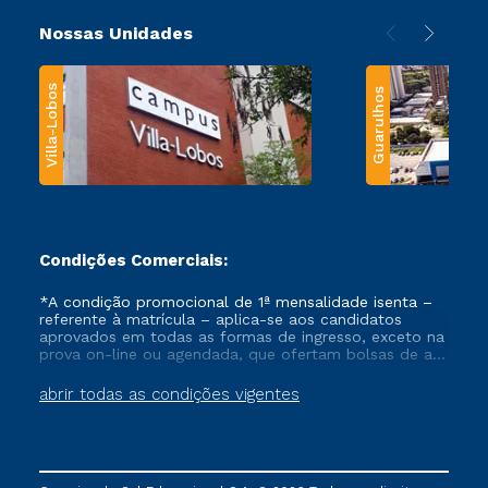
Nossas Unidades
Villa-Lobos
Guarulhos
Condições Comerciais:
*A condição promocional de 1ª mensalidade isenta –
referente à matrícula – aplica-se aos candidatos
aprovados em todas as formas de ingresso, exceto na
prova on-line ou agendada, que ofertam bolsas de até
50% de desconto, ambos ingressantes no semestre
vigente, que ainda não tenham efetivado e/ou não
abrir todas as condições vigentes
tenham cancelado ou trancado sua matrícula em uma
das Instituições da Cruzeiro do Sul Educacional, no
período de um ano. Tais condições não se aplicam
aos cursos de Medicina, e também para matriculados
via FIES, Prouni e outros programas governamentais, e