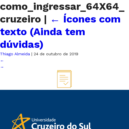
como_ingressar_64X64_
cruzeiro
|
←
Ícones com
texto (Ainda tem
dúvidas)
Thiago Almeida
|
24 de outubro de 2019
←
→