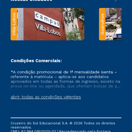
Villa-Lobos
Guarulhos
Condições Comerciais:
*A condição promocional de 1ª mensalidade isenta –
referente à matrícula – aplica-se aos candidatos
aprovados em todas as formas de ingresso, exceto na
prova on-line ou agendada, que ofertam bolsas de até
50% de desconto, ambos ingressantes no semestre
vigente, que ainda não tenham efetivado e/ou não
abrir todas as condições vigentes
tenham cancelado ou trancado sua matrícula em uma
das Instituições da Cruzeiro do Sul Educacional, no
período de um ano. Tais condições não se aplicam
aos cursos de Medicina, e também para matriculados
via FIES, Prouni e outros programas governamentais, e
Cruzeiro do Sul Educacional S.A. © 2026 Todos os direitos
não se acumula com nenhuma outra campanha
reservados.
ofertada pela Instituição.
CNPJ: 62.984.091/0001-02 | Recredenciado pela Portaria