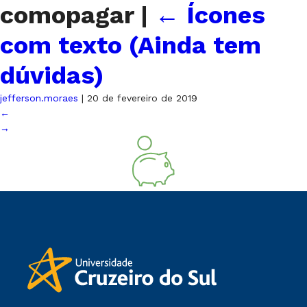
comopagar
|
←
Ícones
com texto (Ainda tem
dúvidas)
jefferson.moraes
|
20 de fevereiro de 2019
←
→