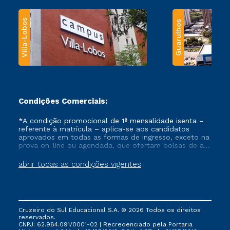
Villa-Lobos
Guarulhos
Condições Comerciais:
*A condição promocional de 1ª mensalidade isenta –
referente à matrícula – aplica-se aos candidatos
aprovados em todas as formas de ingresso, exceto na
prova on-line ou agendada, que ofertam bolsas de até
50% de desconto, ambos ingressantes no semestre
vigente, que ainda não tenham efetivado e/ou não
abrir todas as condições vigentes
tenham cancelado ou trancado sua matrícula em uma
das Instituições da Cruzeiro do Sul Educacional, no
período de um ano. Tais condições não se aplicam
aos cursos de Medicina, e também para matriculados
via FIES, Prouni e outros programas governamentais, e
Cruzeiro do Sul Educacional S.A. © 2026 Todos os direitos
não se acumula com nenhuma outra campanha
reservados.
ofertada pela Instituição.
CNPJ: 62.984.091/0001-02 | Recredenciado pela Portaria