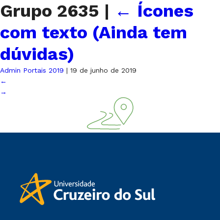
Grupo 2635
|
←
Ícones
com texto (Ainda tem
dúvidas)
Admin Portais 2019
|
19 de junho de 2019
←
→