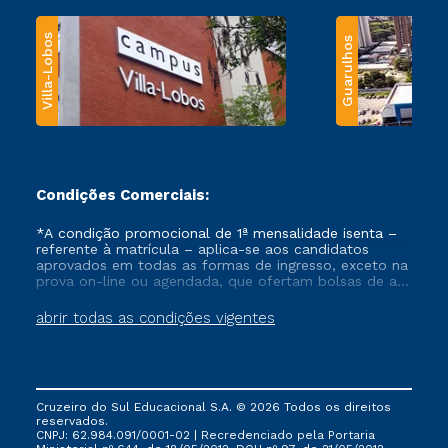
Villa-Lobos
Guarulhos
Condições Comerciais:
*A condição promocional de 1ª mensalidade isenta –
referente à matrícula – aplica-se aos candidatos
aprovados em todas as formas de ingresso, exceto na
prova on-line ou agendada, que ofertam bolsas de até
50% de desconto, ambos ingressantes no semestre
vigente, que ainda não tenham efetivado e/ou não
abrir todas as condições vigentes
tenham cancelado ou trancado sua matrícula em uma
das Instituições da Cruzeiro do Sul Educacional, no
período de um ano. Tais condições não se aplicam
aos cursos de Medicina, e também para matriculados
via FIES, Prouni e outros programas governamentais, e
Cruzeiro do Sul Educacional S.A. © 2026 Todos os direitos
não se acumula com nenhuma outra campanha
reservados.
ofertada pela Instituição.
CNPJ: 62.984.091/0001-02 | Recredenciado pela Portaria