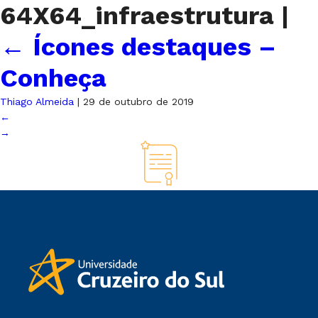
64X64_infraestrutura
|
←
Ícones destaques –
Conheça
Thiago Almeida
|
29 de outubro de 2019
←
→