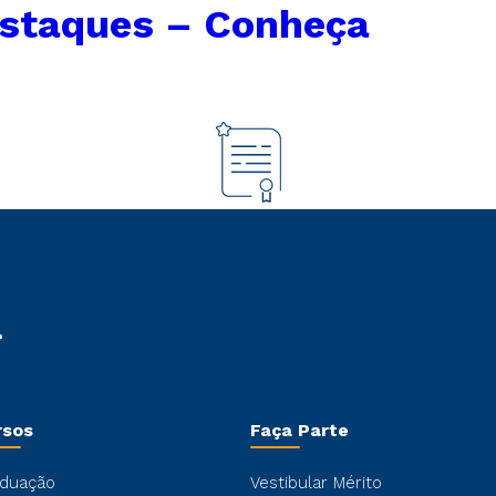
estaques – Conheça
rsos
Faça Parte
duação
Vestibular Mérito