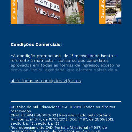
Villa-Lobos
Guarulhos
Condições Comerciais:
*A condição promocional de 1ª mensalidade isenta –
referente à matrícula – aplica-se aos candidatos
aprovados em todas as formas de ingresso, exceto na
prova on-line ou agendada, que ofertam bolsas de até
50% de desconto, ambos ingressantes no semestre
vigente, que ainda não tenham efetivado e/ou não
abrir todas as condições vigentes
tenham cancelado ou trancado sua matrícula em uma
das Instituições da Cruzeiro do Sul Educacional, no
período de um ano. Tais condições não se aplicam
aos cursos de Medicina, e também para matriculados
via FIES, Prouni e outros programas governamentais, e
Cruzeiro do Sul Educacional S.A. © 2026 Todos os direitos
não se acumula com nenhuma outra campanha
reservados.
ofertada pela Instituição.
CNPJ: 62.984.091/0001-02 | Recredenciado pela Portaria
Ministerial nº 644, de 18/05/2012, DOU nº 97, de 21/05/2012,
seção 1, p. 13, seção 1, p. 55
Recredenciamento EAD: Portaria Ministerial nº 987, de
06.12.2021, DOU nº 229, de 07.12.2021, seção 1, p. 45