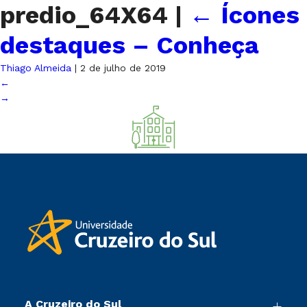
predio_64X64
|
←
Ícones
destaques – Conheça
Thiago Almeida
|
2 de julho de 2019
←
→
A Cruzeiro do Sul